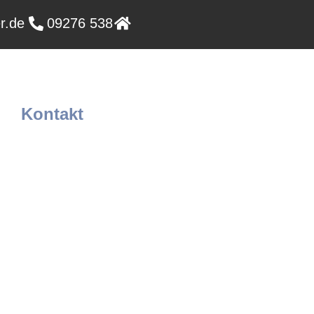
r.de
09276 538
Kontakt